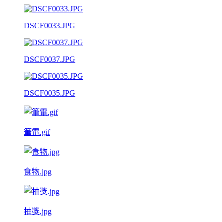
DSCF0033.JPG
DSCF0037.JPG
DSCF0035.JPG
筆電.gif
食物.jpg
抽獎.jpg