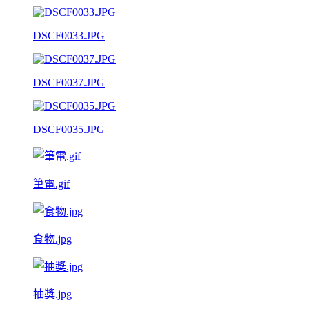
DSCF0033.JPG
DSCF0037.JPG
DSCF0035.JPG
筆電.gif
食物.jpg
抽獎.jpg