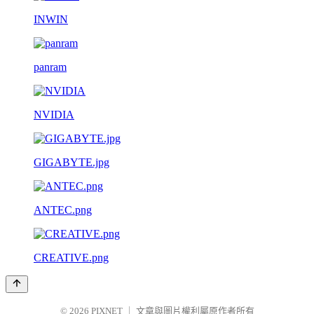
INWIN
panram
NVIDIA
GIGABYTE.jpg
ANTEC.png
CREATIVE.png
© 2026
PIXNET
｜
文章與圖片權利屬原作者所有