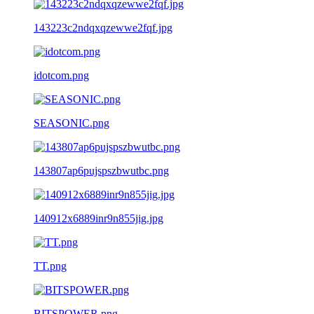
143223c2ndqxqzewwe2fqf.jpg
idotcom.png
SEASONIC.png
143807ap6pujspszbwutbc.png
140912x6889inr9n855jig.jpg
TT.png
BITSPOWER.png