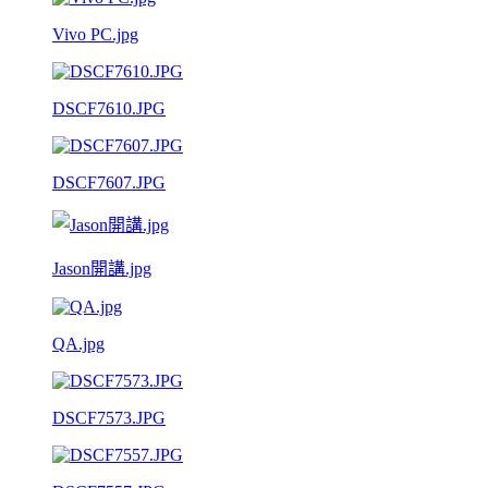
Vivo PC.jpg
DSCF7610.JPG
DSCF7607.JPG
Jason開講.jpg
QA.jpg
DSCF7573.JPG